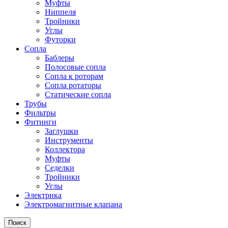
Муфты
Ниппеля
Тройники
Углы
Футорки
Сопла
Баблеры
Полосовые сопла
Сопла к роторам
Сопла ротаторы
Статические сопла
Трубы
Фильтры
Фитинги
Заглушки
Инструменты
Коллектора
Муфты
Седелки
Тройники
Углы
Электрика
Электромагнитные клапана
Поиск