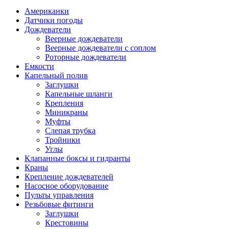
Американки
Датчики погоды
Дождеватели
Веерные дождеватели
Веерные дождеватели с соплом
Роторные дождеватели
Емкости
Капельный полив
Заглушки
Капельные шланги
Крепления
Миникраны
Муфты
Слепая трубка
Тройники
Углы
Клапанные боксы и гидранты
Краны
Крепление дождевателей
Насосное оборудование
Пульты управления
Резьбовые фитинги
Заглушки
Крестовины