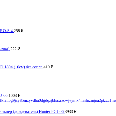
PRO-S 4
258
₽
пачка)
222
₽
D 1804 (10см) без сопла
419
₽
SU-06
1003
₽
нклер (дождеватель) Hunter PGJ-06
3933
₽