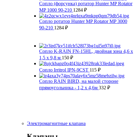
Сопло (форсунка) ротатор Hunter MP Rotator
MP 1000 90-210
1284
₽
Сопло ротатор Hunter MP Rotator MP 3000
90-210
1284
₽
Сопло K-RAIN FN-15HL, двойная зона 4,6 x
1,5 x 9,8 м
150
₽
Сопло Irritrol IPN-9CST
115
₽
Сопло RAIN BIRD, на малой стороне
прямоугольника - 1,2 x 4,6м
332
₽
Электромагнитные клапана
Клапаны