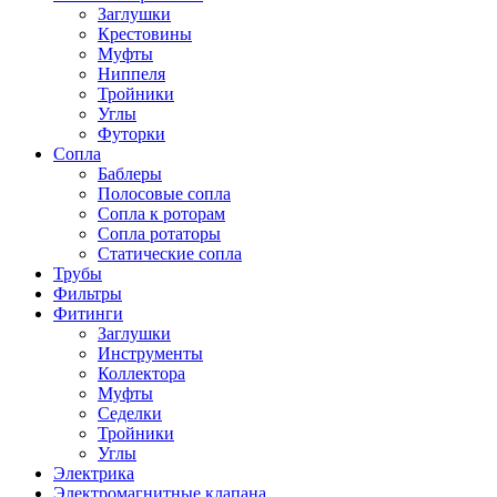
Заглушки
Крестовины
Муфты
Ниппеля
Тройники
Углы
Футорки
Сопла
Баблеры
Полосовые сопла
Сопла к роторам
Сопла ротаторы
Статические сопла
Трубы
Фильтры
Фитинги
Заглушки
Инструменты
Коллектора
Муфты
Седелки
Тройники
Углы
Электрика
Электромагнитные клапана