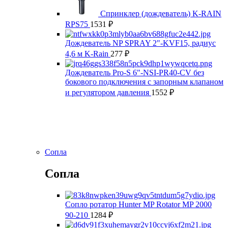
Спринклер (дождеватель) K-RAIN
RPS75
1531
₽
Дождеватель NP SPRAY 2"-KVF15, радиус
4,6 м K-Rain
277
₽
Дождеватель Pro-S 6"-NSI-PR40-CV без
бокового подключения с запорным клапаном
и регулятором давления
1552
₽
Сопла
Сопла
Сопло ротатор Hunter MP Rotator MP 2000
90-210
1284
₽