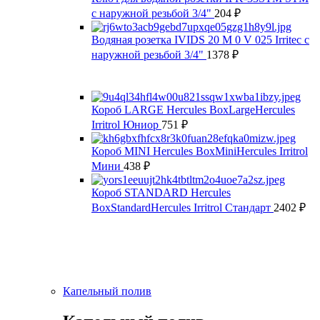
с наружной резьбой 3/4"
204
₽
Водяная розетка IVIDS 20 M 0 V 025 Irritec с
наружной резьбой 3/4"
1378
₽
Короб LARGE Hercules BoxLargeHercules
Irritrol Юниор
751
₽
Короб MINI Hercules BoxMiniHercules Irritrol
Мини
438
₽
Короб STANDARD Hercules
BoxStandardHercules Irritrol Стандарт
2402
₽
Капельный полив