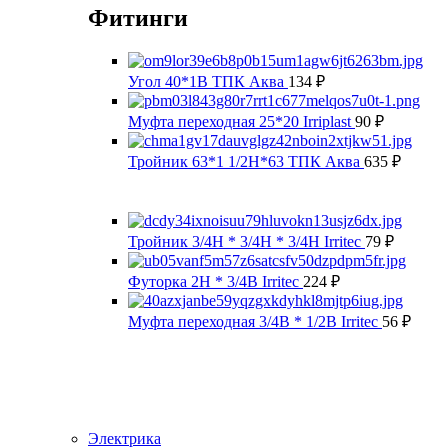
Фитинги
Угол 40*1В ТПК Аква
134
₽
Муфта переходная 25*20 Irriplast
90
₽
Тройник 63*1 1/2Н*63 ТПК Аква
635
₽
Тройник 3/4Н * 3/4Н * 3/4Н Irritec
79
₽
Футорка 2Н * 3/4В Irritec
224
₽
Муфта переходная 3/4В * 1/2В Irritec
56
₽
Электрика