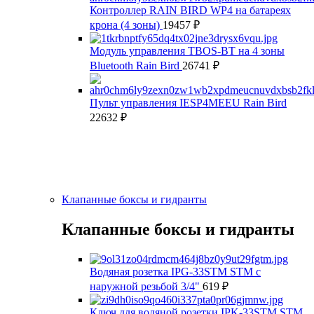
Контроллер RAIN BIRD WP4 на батареях
крона (4 зоны)
19457
₽
Модуль управления TBOS-BT на 4 зоны
Bluetooth Rain Bird
26741
₽
Пульт управления IESP4MEEU Rain Bird
22632
₽
Клапанные боксы и гидранты
Клапанные боксы и гидранты
Водяная розетка IPG-33STM STM с
наружной резьбой 3/4"
619
₽
Ключ для водяной розетки IPK-33STM STM