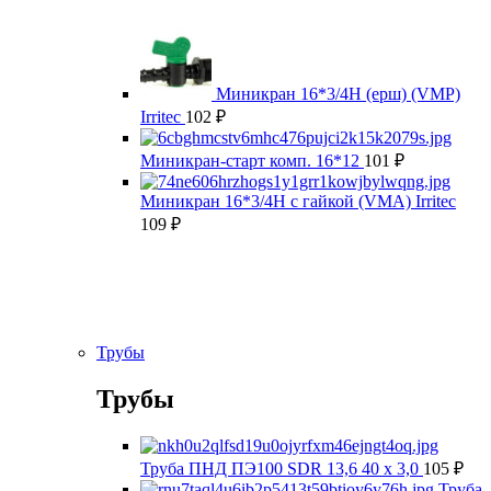
Миникран 16*3/4Н (ерш) (VMP)
Irritec
102
₽
Миникран-старт комп. 16*12
101
₽
Миникран 16*3/4Н с гайкой (VMA) Irritec
109
₽
Трубы
Трубы
Труба ПНД ПЭ100 SDR 13,6 40 х 3,0
105
₽
Труба