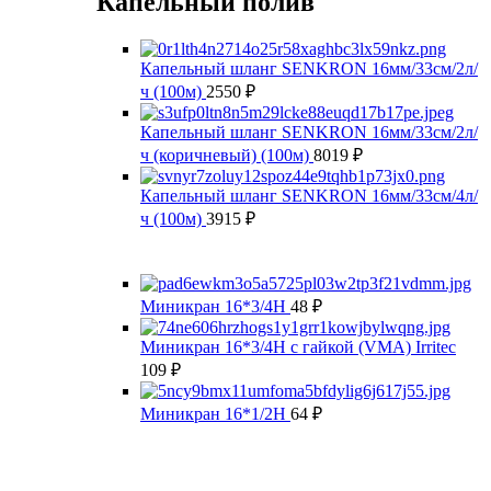
Капельный полив
Капельный шланг SENKRON 16мм/33см/2л/
ч (100м)
2550
₽
Капельный шланг SENKRON 16мм/33см/2л/
ч (коричневый) (100м)
8019
₽
Капельный шланг SENKRON 16мм/33см/4л/
ч (100м)
3915
₽
Миникран 16*3/4Н
48
₽
Миникран 16*3/4Н с гайкой (VMA) Irritec
109
₽
Миникран 16*1/2Н
64
₽