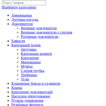
Выберите категорию
Американки
Датчики погоды
Дождеватели
Веерные дождеватели
Веерные дождеватели с соплом
Роторные дождеватели
Емкости
Капельный полив
Заглушки
Капельные шланги
Крепления
Миникраны
Муфты
Слепая трубка
Тройники
Углы
Клапанные боксы и гидранты
Краны
Крепление дождевателей
Насосное оборудование
Пульты управления
Резьбовые фитинги