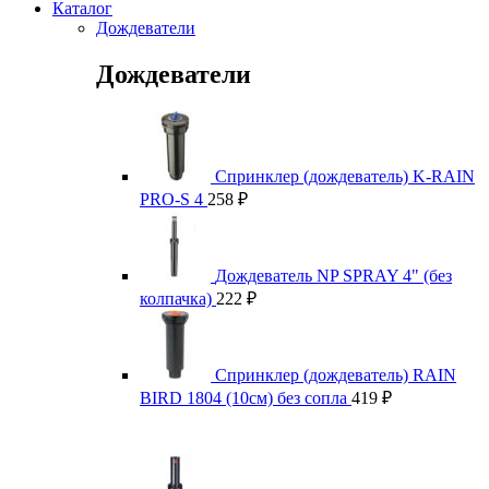
Каталог
Дождеватели
Дождеватели
Спринклер (дождеватель) K-RAIN
PRO-S 4
258
₽
Дождеватель NP SPRAY 4" (без
колпачка)
222
₽
Спринклер (дождеватель) RAIN
BIRD 1804 (10см) без сопла
419
₽