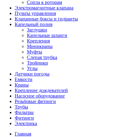
Сопла к роторам
Электромагнитные клапана
Пульты управления
Клапанные боксы и гидранты
Капельный полив
Заглушки
Капельные шланги
Крепления
Миникраны
Муфты
Слепая трубка
Тройники
Углы
Датчики погоды
Емкости
Краны
Крепление дождевателей
Насосное оборудование
Резьбовые фитинги
Трубы
Фильтры
Фитинги
Электрика
Главная