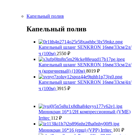
Капельный полив
Капельный полив
Капельный шланг SENKRON 16мм/33см/2л/
ч (100м)
2550
₽
Капельный шланг SENKRON 16мм/33см/2л/
ч (коричневый) (100м)
8019
₽
Капельный шланг SENKRON 16мм/33см/4л/
ч (100м)
3915
₽
Миникран 16*1/2Н компрессионный (VMЕ)
Irritec
112
₽
Миникран 16*16 (ерш) (VРР) Irritec
101
₽