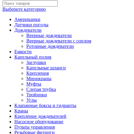
Выберите категорию
Американки
Датчики погоды
Дождеватели
Веерные дождеватели
Веерные дождеватели с соплом
Роторные дождеватели
Емкости
Капельный полив
Заглушки
Капельные шланги
Крепления
Миникраны
Муфты
Слепая трубка
Тройники
Углы
Клапанные боксы и гидранты
Краны
Крепление дождевателей
Насосное оборудование
Пульты управления
Резьбовые фитинги