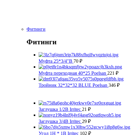
Фитинги
Фитинги
Муфта 25*3/4"В
70
₽
Муфта переходная 40*25 Poelsan
221
₽
Тройник 32*32*32 BLUE Poelsan
346
₽
Заглушка 1/2В Irritec
21
₽
Заглушка 3/4В Irritec
29
₽
Угол 1Н * 1В Irritec
102
₽