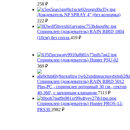
258
₽
Дождеватель NP SPRAY 4" (без колпачка)
222
₽
Спринклер (дождеватель) RAIN BIRD 1804
(10см) без сопла
419
₽
Спринклер (дождеватель) Hunter PSU-02
369
₽
Спринклер (дождеватель) RAIN BIRD 5012
Plus-PC - спринклер роторный 30 см., сектор
40-360', с запорным клапаном
7113
₽
Спринклер (дождеватель) Hunter PROS-12-
PRS30
2982
₽