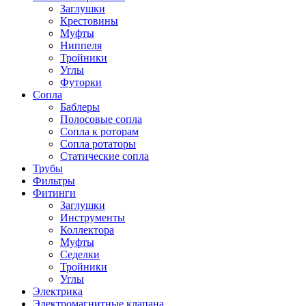
Заглушки
Крестовины
Муфты
Ниппеля
Тройники
Углы
Футорки
Сопла
Баблеры
Полосовые сопла
Сопла к роторам
Сопла ротаторы
Статические сопла
Трубы
Фильтры
Фитинги
Заглушки
Инструменты
Коллектора
Муфты
Седелки
Тройники
Углы
Электрика
Электромагнитные клапана