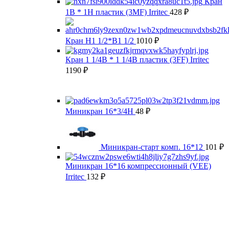
Кран
1В * 1Н пластик (3MF) Irritec
428
₽
Кран Н1 1/2*В1 1/2
1010
₽
Кран 1 1/4В * 1 1/4В пластик (3FF) Irritec
1190
₽
Миникран 16*3/4Н
48
₽
Миникран-старт комп. 16*12
101
₽
Миникран 16*16 компрессионный (VEE)
Irritec
132
₽