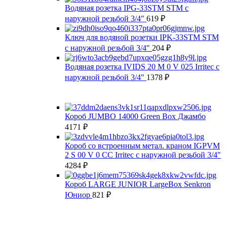
Водяная розетка IPG-33STM STM с
наружной резьбой 3/4"
619
₽
Ключ для водяной розетки IPK-33STM STM
с наружной резьбой 3/4"
204
₽
Водяная розетка IVIDS 20 M 0 V 025 Irritec с
наружной резьбой 3/4"
1378
₽
Короб JUMBO 14000 Green Box Джамбо
4171
₽
Короб со встроенным метал. краном IGPVM
2 S 00 V 0 CC Irritec с наружной резьбой 3/4"
4284
₽
Короб LARGE JUNIOR LargeBox Senkron
Юниор
821
₽