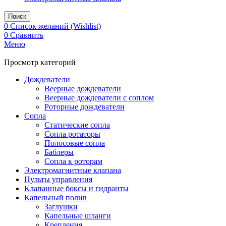
Поиск
0
Список желаний (Wishlist)
0
Сравнить
Меню
Просмотр категорий
Дождеватели
Веерные дождеватели
Веерные дождеватели с соплом
Роторные дождеватели
Сопла
Статические сопла
Сопла ротаторы
Полосовые сопла
Баблеры
Сопла к роторам
Электромагнитные клапана
Пульты управления
Клапанные боксы и гидранты
Капельный полив
Заглушки
Капельные шланги
Крепления