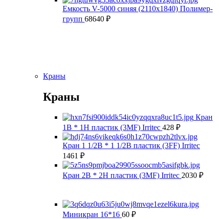
Емкость V-5000 синяя (2110х1840) Полимер-
групп
68640
₽
Краны
Краны
Кран
1В * 1Н пластик (3MF) Irritec
428
₽
Кран 1 1/2В * 1 1/2В пластик (3FF) Irritec
1461
₽
Кран 2В * 2Н пластик (3MF) Irritec
2030
₽
Миникран 16*16
60
₽