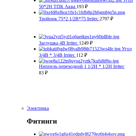
Угол
50*2Н ТПК Аква
193
₽
Тройник 75*2 1/2В*75 Irritec
2797
₽
Заглушка 4В Irritec
1249
₽
Угол
3/4В * 3/4В Irritec
112
₽
Ниппель переходной 1 1/2Н * 1/2Н Irritec
83
₽
Электрика
Фитинги