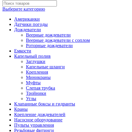
Выберите категорию
Американки
Датчики погоды
Дождеватели
Веерные дождеватели
Веерные дождеватели с соплом
Роторные дождеватели
Емкости
Капельный полив
Заглушки
Капельные шланги
Крепления
Миникраны
Муфты
Слепая трубка
Тройники
Углы
Клапанные боксы и гидранты
Краны
Крепление дождевателей
Насосное оборудование
Пульты управления
Резьбовые фитинги