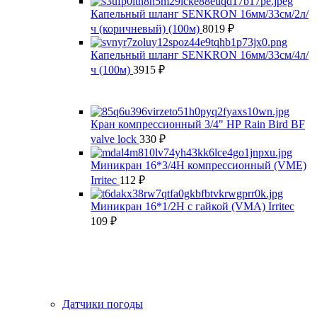
Капельный шланг SENKRON 16мм/33см/2л/
ч (коричневый) (100м)
8019
₽
Капельный шланг SENKRON 16мм/33см/4л/
ч (100м)
3915
₽
Кран компрессионный 3/4" НР Rain Bird BF
valve lock
330
₽
Миникран 16*3/4Н компрессионный (VMЕ)
Irritec
112
₽
Миникран 16*1/2Н с гайкой (VMA) Irritec
109
₽
Датчики погоды