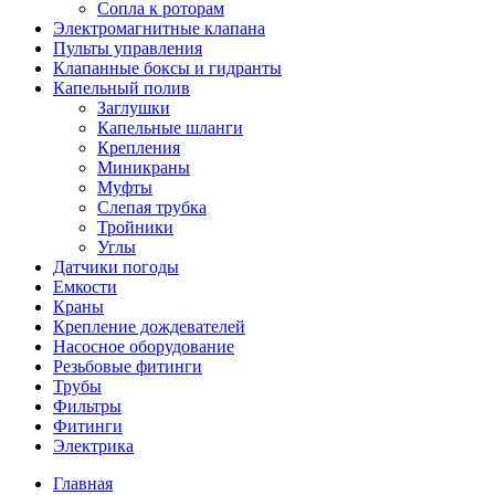
Сопла к роторам
Электромагнитные клапана
Пульты управления
Клапанные боксы и гидранты
Капельный полив
Заглушки
Капельные шланги
Крепления
Миникраны
Муфты
Слепая трубка
Тройники
Углы
Датчики погоды
Емкости
Краны
Крепление дождевателей
Насосное оборудование
Резьбовые фитинги
Трубы
Фильтры
Фитинги
Электрика
Главная