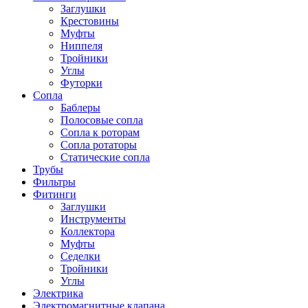
Заглушки
Крестовины
Муфты
Ниппеля
Тройники
Углы
Футорки
Сопла
Баблеры
Полосовые сопла
Сопла к роторам
Сопла ротаторы
Статические сопла
Трубы
Фильтры
Фитинги
Заглушки
Инструменты
Коллектора
Муфты
Седелки
Тройники
Углы
Электрика
Электромагнитные клапана