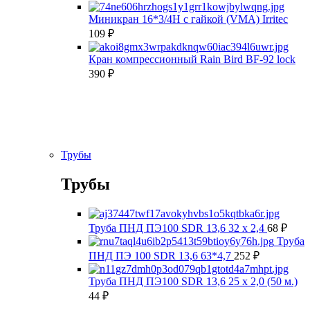
Миникран 16*3/4Н с гайкой (VMA) Irritec
109
₽
Кран компрессионный Rain Bird BF-92 lock
390
₽
Трубы
Трубы
Труба ПНД ПЭ100 SDR 13,6 32 х 2,4
68
₽
Труба
ПНД ПЭ 100 SDR 13,6 63*4,7
252
₽
Труба ПНД ПЭ100 SDR 13,6 25 х 2,0 (50 м.)
44
₽