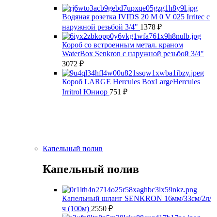
Водяная розетка IVIDS 20 M 0 V 025 Irritec с
наружной резьбой 3/4"
1378
₽
Короб со встроенным метал. краном
WaterBox Senkron с наружной резьбой 3/4"
3072
₽
Короб LARGE Hercules BoxLargeHercules
Irritrol Юниор
751
₽
Капельный полив
Капельный полив
Капельный шланг SENKRON 16мм/33см/2л/
ч (100м)
2550
₽