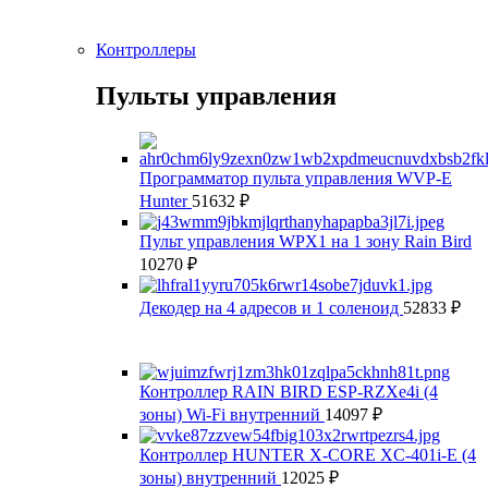
Контроллеры
Пульты управления
Программатор пульта управления WVP-Е
Hunter
51632
₽
Пульт управления WPX1 на 1 зону Rain Bird
10270
₽
Декодер на 4 адресов и 1 соленоид
52833
₽
Контроллер RAIN BIRD ESP-RZXe4i (4
зоны) Wi-Fi внутренний
14097
₽
Контроллер HUNTER X-CORE XC-401i-E (4
зоны) внутренний
12025
₽