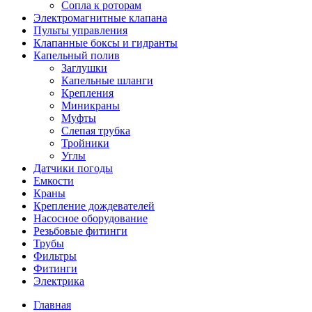
Сопла к роторам
Электромагнитные клапана
Пульты управления
Клапанные боксы и гидранты
Капельный полив
Заглушки
Капельные шланги
Крепления
Миникраны
Муфты
Слепая трубка
Тройники
Углы
Датчики погоды
Емкости
Краны
Крепление дождевателей
Насосное оборудование
Резьбовые фитинги
Трубы
Фильтры
Фитинги
Электрика
Главная