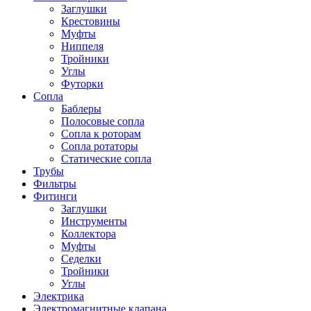
Заглушки
Крестовины
Муфты
Ниппеля
Тройники
Углы
Футорки
Сопла
Баблеры
Полосовые сопла
Сопла к роторам
Сопла ротаторы
Статические сопла
Трубы
Фильтры
Фитинги
Заглушки
Инструменты
Коллектора
Муфты
Седелки
Тройники
Углы
Электрика
Электромагнитные клапана