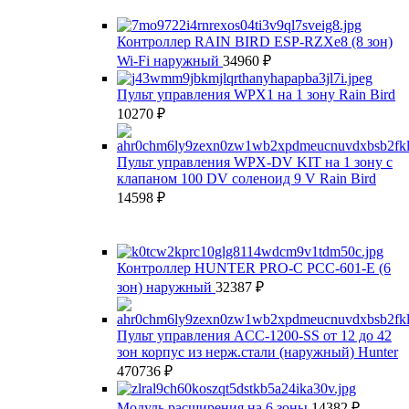
Контроллер RAIN BIRD ESP-RZXe8 (8 зон)
Wi-Fi наружный
34960
₽
Пульт управления WPX1 на 1 зону Rain Bird
10270
₽
Пульт управления WPX-DV KIT на 1 зону c
клапаном 100 DV соленоид 9 V Rain Bird
14598
₽
Контроллер HUNTER PRO-C PCC-601-E (6
зон) наружный
32387
₽
Пульт управления ACC-1200-SS от 12 до 42
зон корпус из нерж.стали (наружный) Hunter
470736
₽
Модуль расширения на 6 зоны
14382
₽