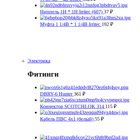
Ниппель 1Н * 1Н Irritec (607)
37
₽
Муфта 1 1/4В * 1 1/4В Irritec
192
₽
Электрика
Фитинги
DBRY-6 Hunter
361
₽
Коннектор SCOTCHLOK 314
115
₽
Кабель ПВС 4х1 (белый)
55
₽