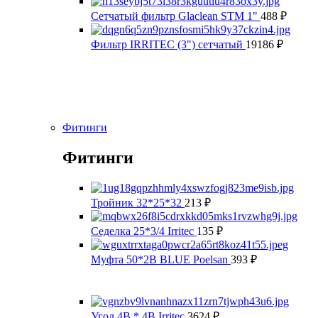
Сетчатый фильтр Glaclean STM 1"
488
₽
Фильтр IRRITEC (3") сетчатый
19186
₽
Фитинги
Фитинги
Тройник 32*25*32
213
₽
Седелка 25*3/4 Irritec
135
₽
Муфта 50*2В BLUE Poelsan
393
₽
Угол 4В * 4В Irritec
3624
₽