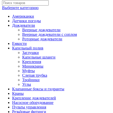
Выберите категорию
Американки
Датчики погоды
Дождеватели
Веерные дождеватели
Веерные дождеватели с соплом
Роторные дождеватели
Емкости
Капельный полив
Заглушки
Капельные шланги
Крепления
Миникраны
Муфты
Слепая трубка
Тройники
Углы
Клапанные боксы и гидранты
Краны
Крепление дождевателей
Насосное оборудование
Пульты управления
Резьбовые фитинги