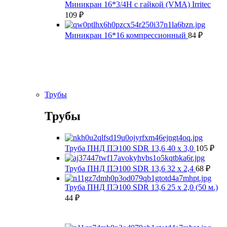
Миникран 16*3/4Н с гайкой (VMA) Irritec
109
₽
Миникран 16*16 компрессионный
84
₽
Трубы
Трубы
Труба ПНД ПЭ100 SDR 13,6 40 х 3,0
105
₽
Труба ПНД ПЭ100 SDR 13,6 32 х 2,4
68
₽
Труба ПНД ПЭ100 SDR 13,6 25 х 2,0 (50 м.)
44
₽