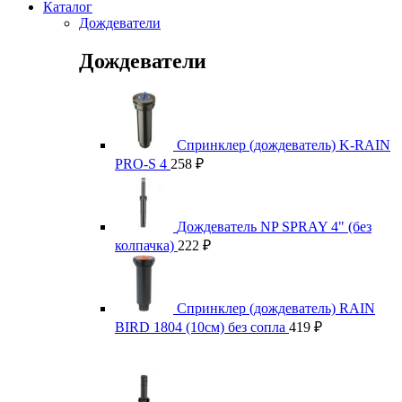
Каталог
Дождеватели
Дождеватели
Спринклер (дождеватель) K-RAIN
PRO-S 4
258
₽
Дождеватель NP SPRAY 4" (без
колпачка)
222
₽
Спринклер (дождеватель) RAIN
BIRD 1804 (10см) без сопла
419
₽