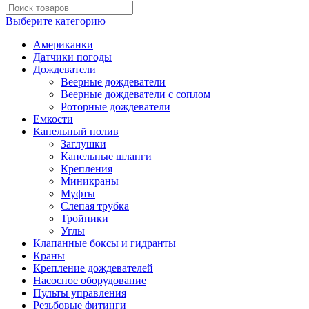
Выберите категорию
Американки
Датчики погоды
Дождеватели
Веерные дождеватели
Веерные дождеватели с соплом
Роторные дождеватели
Емкости
Капельный полив
Заглушки
Капельные шланги
Крепления
Миникраны
Муфты
Слепая трубка
Тройники
Углы
Клапанные боксы и гидранты
Краны
Крепление дождевателей
Насосное оборудование
Пульты управления
Резьбовые фитинги