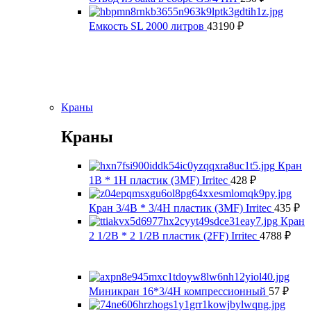
Емкость SL 2000 литров
43190
₽
Краны
Краны
Кран
1В * 1Н пластик (3MF) Irritec
428
₽
Кран 3/4В * 3/4Н пластик (3MF) Irritec
435
₽
Кран
2 1/2В * 2 1/2В пластик (2FF) Irritec
4788
₽
Миникран 16*3/4Н компрессионный
57
₽