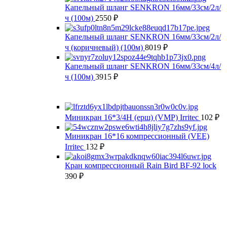
Капельный шланг SENKRON 16мм/33см/2л/
ч (100м)
2550
₽
Капельный шланг SENKRON 16мм/33см/2л/
ч (коричневый) (100м)
8019
₽
Капельный шланг SENKRON 16мм/33см/4л/
ч (100м)
3915
₽
Миникран 16*3/4Н (ерш) (VMP) Irritec
102
₽
Миникран 16*16 компрессионный (VEE)
Irritec
132
₽
Кран компрессионный Rain Bird BF-92 lock
390
₽