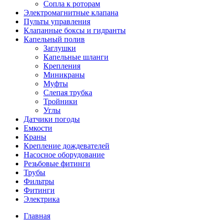
Сопла к роторам
Электромагнитные клапана
Пульты управления
Клапанные боксы и гидранты
Капельный полив
Заглушки
Капельные шланги
Крепления
Миникраны
Муфты
Слепая трубка
Тройники
Углы
Датчики погоды
Емкости
Краны
Крепление дождевателей
Насосное оборудование
Резьбовые фитинги
Трубы
Фильтры
Фитинги
Электрика
Главная