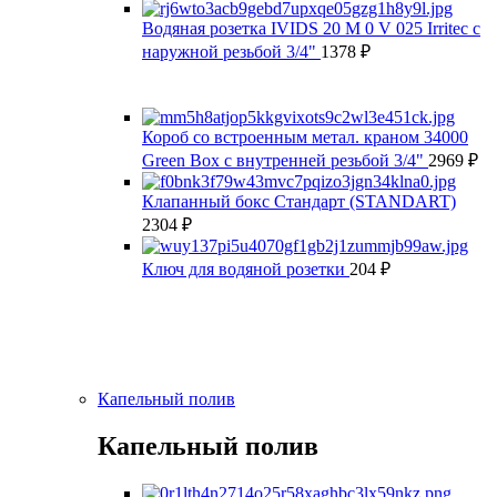
Водяная розетка IVIDS 20 M 0 V 025 Irritec с
наружной резьбой 3/4"
1378
₽
Короб со встроенным метал. краном 34000
Green Box с внутренней резьбой 3/4"
2969
₽
Клапанный бокс Стандарт (STANDART)
2304
₽
Ключ для водяной розетки
204
₽
Капельный полив
Капельный полив