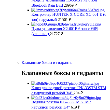
Модуль управления TBOS-BT на 6 зон
Bluetooth Rain Bird
28969
₽
Контроллер HUNTER X-CORE XC-601-E (6
зон) наружный
21561
₽
Пульт управления X2-601E 6 зон с WiFi
(уличный)
21727
₽
Клапанные боксы и гидранты
Клапанные боксы и гидранты
Ключ для водяной розетки IPK-33STM STM
с наружной резьбой 3/4"
204
₽
Водяная розетка IPG-33STM STM с
наружной резьбой 3/4"
619
₽