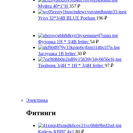
Муфта 40*1"Н
357
₽
Угол 32*3/4В BLUE Poelsan
196
₽
Футорка 1Н * 3/4В Irritec
54
₽
Заглушка 1В Irritec
30
₽
Тройник 3/4Н * 1Н * 3/4Н Irritec
97
₽
Электрика
Фитинги
Кабель КВВГ 4х1
80
₽