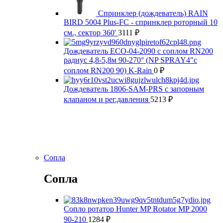
Спринклер (дождеватель) RAIN
BIRD 5004 Plus-FC - спринклер роторный 10
см., сектор 360'
3111
₽
Дождеватель ECO-04-2090 с соплом RN200
радиус 4,8-5,8м 90-270° (NP SPRAY4"с
соплом RN200 90) K-Rain
0
₽
Дождеватель 1806-SAM-PRS с запорным
клапаном и рег.давления
5213
₽
Сопла
Сопла
Сопло ротатор Hunter MP Rotator MP 2000
90-210
1284
₽