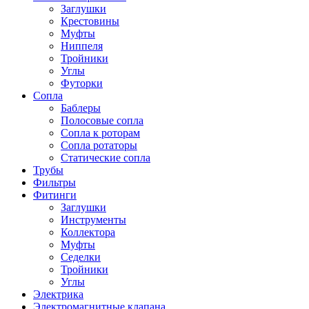
Заглушки
Крестовины
Муфты
Ниппеля
Тройники
Углы
Футорки
Сопла
Баблеры
Полосовые сопла
Сопла к роторам
Сопла ротаторы
Статические сопла
Трубы
Фильтры
Фитинги
Заглушки
Инструменты
Коллектора
Муфты
Седелки
Тройники
Углы
Электрика
Электромагнитные клапана