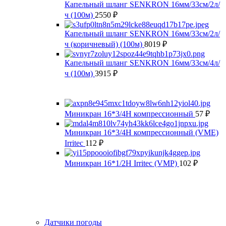
Капельный шланг SENKRON 16мм/33см/2л/
ч (100м)
2550
₽
Капельный шланг SENKRON 16мм/33см/2л/
ч (коричневый) (100м)
8019
₽
Капельный шланг SENKRON 16мм/33см/4л/
ч (100м)
3915
₽
Миникран 16*3/4Н компрессионный
57
₽
Миникран 16*3/4Н компрессионный (VMЕ)
Irritec
112
₽
Миникран 16*1/2Н Irritec (VMP)
102
₽
Датчики погоды