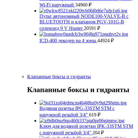
Wi-Fi наружный
34960
₽
Пульт автономный NODE100-VALVE-B с
BLUETOOTH и клапаном PGV-101G-B
соленоид 9 V Hunter
20591
₽
ICD-400 декодер на 4 зоны
44924
₽
Клапанные боксы и гидранты
Клапанные боксы и гидранты
Водяная розетка IPG-33STM STM с
наружной резьбой 3/4"
619
₽
Ключ для водяной розетки IPK-33STM STM
с наружной резьбой 3/4"
204
₽