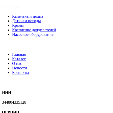
Категории
Капельный полив
Датчики погоды
Краны
Крепление дождевателей
Насосное оборудование
Меню
Главная
Каталог
О нас
Новости
Контакты
ИП Касимцева Е.В
ИНН
344804335128
ОГРНИП