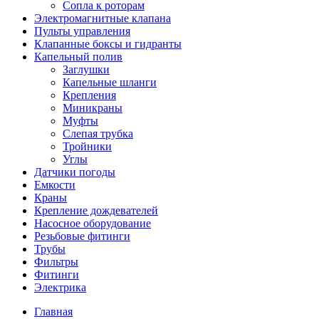
Сопла к роторам
Электромагнитные клапана
Пульты управления
Клапанные боксы и гидранты
Капельный полив
Заглушки
Капельные шланги
Крепления
Миникраны
Муфты
Слепая трубка
Тройники
Углы
Датчики погоды
Емкости
Краны
Крепление дождевателей
Насосное оборудование
Резьбовые фитинги
Трубы
Фильтры
Фитинги
Электрика
Главная