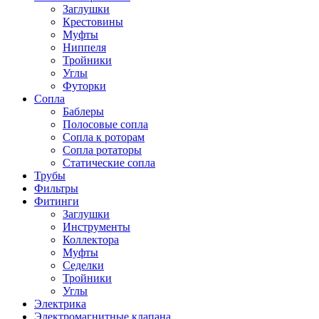
Заглушки
Крестовины
Муфты
Ниппеля
Тройники
Углы
Футорки
Сопла
Баблеры
Полосовые сопла
Сопла к роторам
Сопла ротаторы
Статические сопла
Трубы
Фильтры
Фитинги
Заглушки
Инструменты
Коллектора
Муфты
Седелки
Тройники
Углы
Электрика
Электромагнитные клапана