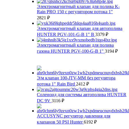
Электромагнитный клапан для полива K-
Rain PRO 150 с регулятором потока 1"
2821
₽
Электромагнитный клапан для автополива
HUNTER PGV-101-G-B 1" В
3379
₽
Электромагнитный клапан для полива
газона HUNTER PGV-100-G-B 1"
3194
₽
Э/м клапан 100-JTV-MM без регулятора
потока 1" Rain Bird
2412
₽
Соленоид для системы автополива HUNTER
DC 9V
3116
₽
ACCUSYNC регулятор давления для
клапанов 50 PSI Hunter
6192
₽