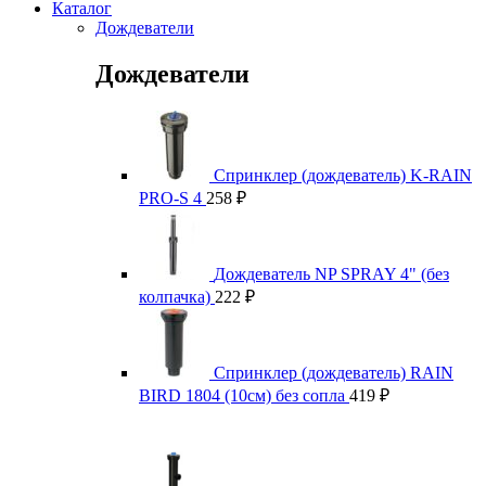
Каталог
Дождеватели
Дождеватели
Спринклер (дождеватель) K-RAIN
PRO-S 4
258
₽
Дождеватель NP SPRAY 4" (без
колпачка)
222
₽
Спринклер (дождеватель) RAIN
BIRD 1804 (10см) без сопла
419
₽