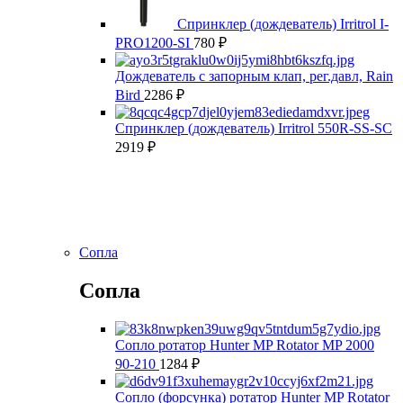
Спринклер (дождеватель) Irritrol I-
PRO1200-SI
780
₽
Дождеватель с запорным клап, рег.давл, Rain
Bird
2286
₽
Спринклер (дождеватель) Irritrol 550R-SS-SC
2919
₽
Сопла
Сопла
Сопло ротатор Hunter MP Rotator MP 2000
90-210
1284
₽
Сопло (форсунка) ротатор Hunter MP Rotator