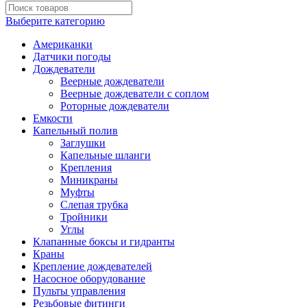
Выберите категорию
Американки
Датчики погоды
Дождеватели
Веерные дождеватели
Веерные дождеватели с соплом
Роторные дождеватели
Емкости
Капельный полив
Заглушки
Капельные шланги
Крепления
Миникраны
Муфты
Слепая трубка
Тройники
Углы
Клапанные боксы и гидранты
Краны
Крепление дождевателей
Насосное оборудование
Пульты управления
Резьбовые фитинги