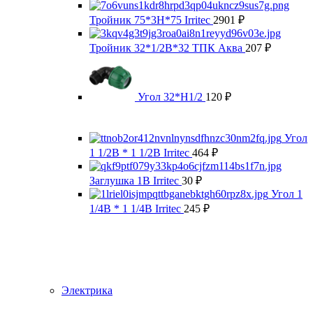
Тройник 75*3Н*75 Irritec
2901
₽
Тройник 32*1/2В*32 ТПК Аква
207
₽
Угол 32*Н1/2
120
₽
Угол
1 1/2В * 1 1/2В Irritec
464
₽
Заглушка 1В Irritec
30
₽
Угол 1
1/4В * 1 1/4В Irritec
245
₽
Электрика