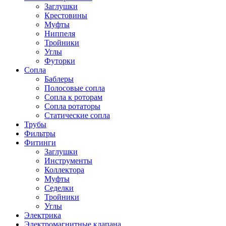
Заглушки
Крестовины
Муфты
Ниппеля
Тройники
Углы
Футорки
Сопла
Баблеры
Полосовые сопла
Сопла к роторам
Сопла ротаторы
Статические сопла
Трубы
Фильтры
Фитинги
Заглушки
Инструменты
Коллектора
Муфты
Седелки
Тройники
Углы
Электрика
Электромагнитные клапана