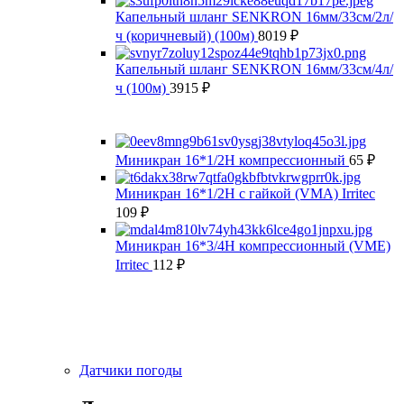
Капельный шланг SENKRON 16мм/33см/2л/
ч (коричневый) (100м)
8019
₽
Капельный шланг SENKRON 16мм/33см/4л/
ч (100м)
3915
₽
Миникран 16*1/2Н компрессионный
65
₽
Миникран 16*1/2Н с гайкой (VMA) Irritec
109
₽
Миникран 16*3/4Н компрессионный (VMЕ)
Irritec
112
₽
Датчики погоды