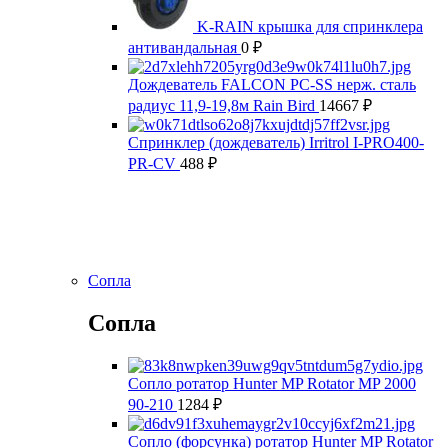
K-RAIN крышка для спринклера
антивандальная
0
₽
Дождеватель FALCON PC-SS нерж. сталь
радиус 11,9-19,8м Rain Bird
14667
₽
Спринклер (дождеватель) Irritrol I-PRO400-
PR-CV
488
₽
Сопла
Сопла
Сопло ротатор Hunter MP Rotator MP 2000
90-210
1284
₽
Сопло (форсунка) ротатор Hunter MP Rotator