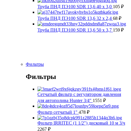
Труба ПНД ПЭ100 SDR 13,6 40 х 3,0
105
₽
Труба ПНД ПЭ100 SDR 13,6 32 х 2,4
68
₽
Труба ПНД ПЭ100 SDR 13,6 50 х 3,7
159
₽
Фильтры
Фильтры
Сетчатый фильтр с регулятором давления
для автополива Hunter 3/4"
1551
₽
Фильтр сетчатый 1"
478
₽
Фильтр IRRITEC (1 1/2") дисковый 10 м 3/ч
2267
₽