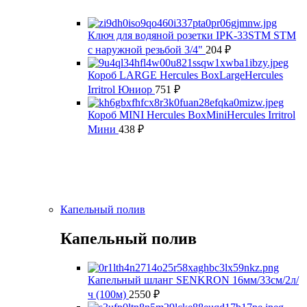
Ключ для водяной розетки IPK-33STM STM
с наружной резьбой 3/4"
204
₽
Короб LARGE Hercules BoxLargeHercules
Irritrol Юниор
751
₽
Короб MINI Hercules BoxMiniHercules Irritrol
Мини
438
₽
Капельный полив
Капельный полив
Капельный шланг SENKRON 16мм/33см/2л/
ч (100м)
2550
₽