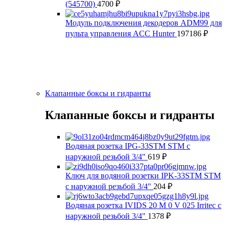
(545700)
4700
₽
Модуль подключения декодеров ADM99 для
пульта управления ACC Hunter
197186
₽
Клапанные боксы и гидранты
Клапанные боксы и гидранты
Водяная розетка IPG-33STM STM с
наружной резьбой 3/4"
619
₽
Ключ для водяной розетки IPK-33STM STM
с наружной резьбой 3/4"
204
₽
Водяная розетка IVIDS 20 M 0 V 025 Irritec с
наружной резьбой 3/4"
1378
₽