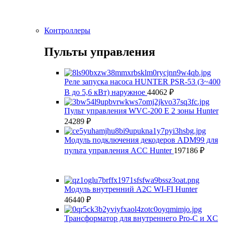
Контроллеры
Пульты управления
Реле запуска насоса HUNTER PSR-53 (3~400
В до 5,6 кВт) наружное
44062
₽
Пульт управления WVС-200 E 2 зоны Hunter
24289
₽
Модуль подключения декодеров ADM99 для
пульта управления ACC Hunter
197186
₽
Модуль внутренний A2C WI-FI Hunter
46440
₽
Трансформатор для внутреннего Pro-C и XC