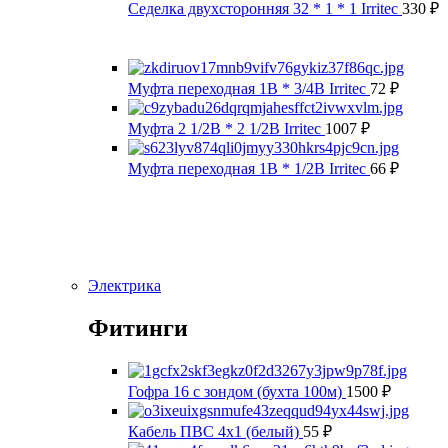
Седелка двухсторонняя 32 * 1 * 1 Irritec
330
₽
Муфта переходная 1В * 3/4В Irritec
72
₽
Муфта 2 1/2В * 2 1/2В Irritec
1007
₽
Муфта переходная 1В * 1/2В Irritec
66
₽
Электрика
Фитинги
Гофра 16 с зондом (бухта 100м)
1500
₽
Кабель ПВС 4х1 (белый)
55
₽