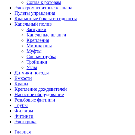
Сопла к роторам
Электромагнитные клапана
Пульты управления
Клапанные боксы и гидранты
Капельный полив
Заглушки
Капельные шланги
Крепления
Миникраны
Муфты
Слепая трубка
Тройники
Углы
Датчики погоды
Емкости
Краны
Крепление дождевателей
Насосное оборудование
Резьбовые фитинги
Трубы
Фильтры
Фитинги
Электрика
Главная