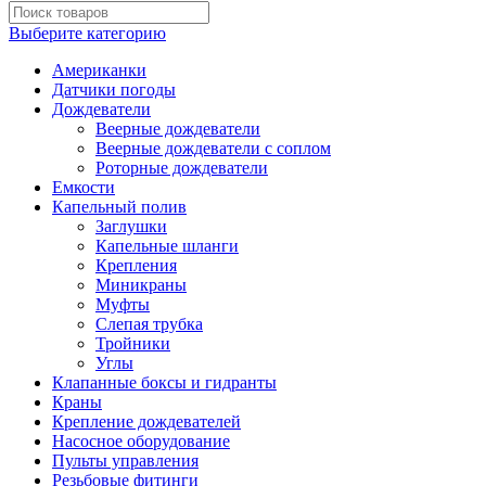
Выберите категорию
Американки
Датчики погоды
Дождеватели
Веерные дождеватели
Веерные дождеватели с соплом
Роторные дождеватели
Емкости
Капельный полив
Заглушки
Капельные шланги
Крепления
Миникраны
Муфты
Слепая трубка
Тройники
Углы
Клапанные боксы и гидранты
Краны
Крепление дождевателей
Насосное оборудование
Пульты управления
Резьбовые фитинги