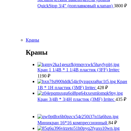
QuickStop 3/4" (поплавковый клапан)
3800
₽
Краны
Краны
Кран 1 1/4В * 1 1/4В пластик (3FF) Irritec
1190
₽
Кран
1В * 1Н пластик (3MF) Irritec
428
₽
Кран 3/4В * 3/4Н пластик (3MF) Irritec
435
₽
Миникран 16*16 компрессионный
84
₽