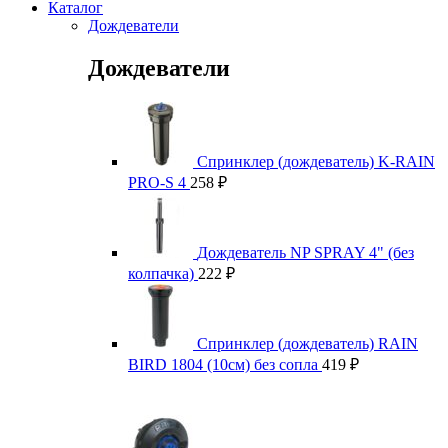
Каталог
Дождеватели
Дождеватели
Спринклер (дождеватель) K-RAIN
PRO-S 4
258
₽
Дождеватель NP SPRAY 4" (без
колпачка)
222
₽
Спринклер (дождеватель) RAIN
BIRD 1804 (10см) без сопла
419
₽