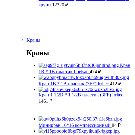
групп
12320
₽
Краны
Краны
Кран
1В * 1В пластик Poelsan
474
₽
Кран 1В * 1В пластик (3FF) Irritec
412
₽
Кран 1 1/2В * 1 1/2В пластик (3FF) Irritec
1461
₽
Миникран 16*16 компрессионный
84
₽