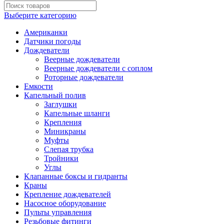
Выберите категорию
Американки
Датчики погоды
Дождеватели
Веерные дождеватели
Веерные дождеватели с соплом
Роторные дождеватели
Емкости
Капельный полив
Заглушки
Капельные шланги
Крепления
Миникраны
Муфты
Слепая трубка
Тройники
Углы
Клапанные боксы и гидранты
Краны
Крепление дождевателей
Насосное оборудование
Пульты управления
Резьбовые фитинги