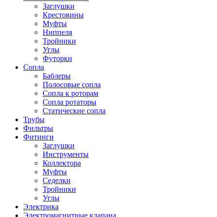
Заглушки
Крестовины
Муфты
Ниппеля
Тройники
Углы
Футорки
Сопла
Баблеры
Полосовые сопла
Сопла к роторам
Сопла ротаторы
Статические сопла
Трубы
Фильтры
Фитинги
Заглушки
Инструменты
Коллектора
Муфты
Седелки
Тройники
Углы
Электрика
Электромагнитные клапана