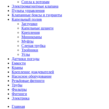
Сопла к роторам
Электромагнитные клапана
Пульты управления
Клапанные боксы и гидранты
Капельный полив
Заглушки
Капельные шланги
Крепления
Миникраны
Муфты
Слепая трубка
Тройники
Углы
Датчики погоды
Емкости
Краны
Крепление дождевателей
Насосное оборудование
Резьбовые фитинги
Трубы
Фильтры
Фитинги
Электрика
Главная