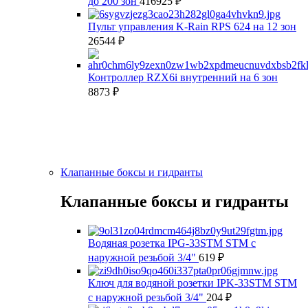
до 200 зон
416925
₽
Пульт управления K-Rain RPS 624 на 12 зон
26544
₽
Контроллер RZX6i внутренний на 6 зон
8873
₽
Клапанные боксы и гидранты
Клапанные боксы и гидранты
Водяная розетка IPG-33STM STM с
наружной резьбой 3/4"
619
₽
Ключ для водяной розетки IPK-33STM STM
с наружной резьбой 3/4"
204
₽