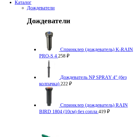
Каталог
Дождеватели
Дождеватели
Спринклер (дождеватель) K-RAIN
PRO-S 4
258
₽
Дождеватель NP SPRAY 4" (без
колпачка)
222
₽
Спринклер (дождеватель) RAIN
BIRD 1804 (10см) без сопла
419
₽