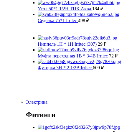
Угол 50*1 1/2Н ТПК Аква
184
₽
Седелка 75*1 Irritec
498
₽
Ниппель 1Н * 1Н Irritec (307)
29
₽
Муфта переходная 1В * 3/4В Irritec
72
₽
Футорка 3Н * 2 1/2В Irritec
609
₽
Электрика
Фитинги