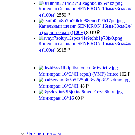
Капельный шланг SENKRON 16мм/33см/2л/
ч (100м)
2550
₽
Капельный шланг SENKRON 16мм/33см/2л/
ч (коричневый) (100м)
8019
₽
Капельный шланг SENKRON 16мм/33см/4л/
ч (100м)
3915
₽
Миникран 16*3/4Н (ерш) (VMP) Irritec
102
₽
Миникран 16*3/4Н
48
₽
Миникран 16*16
60
₽
Датчики погоды