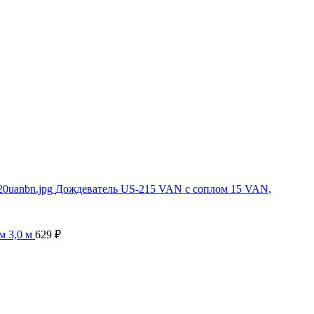
Дождеватель US-215 VAN с соплом 15 VAN,
м 3,0 м
629
₽