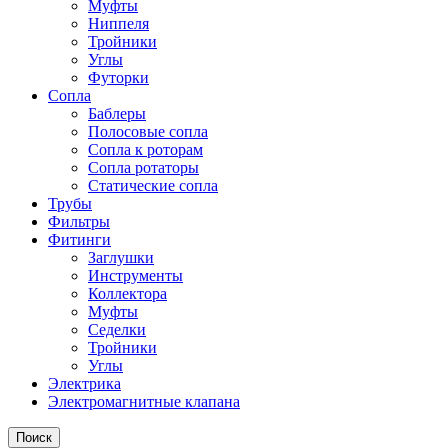
Муфты
Ниппеля
Тройники
Углы
Футорки
Сопла
Баблеры
Полосовые сопла
Сопла к роторам
Сопла ротаторы
Статические сопла
Трубы
Фильтры
Фитинги
Заглушки
Инструменты
Коллектора
Муфты
Седелки
Тройники
Углы
Электрика
Электромагнитные клапана
Поиск