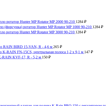
пло ротатор Hunter MP Rotator MP 2000 90-210
1284
₽
ло (форсунка) ротатор Hunter MP Rotator MP 1000 90-210
1284
₽
пло ротатор Hunter MP Rotator MP 3000 90-210
1284
₽
о RAIN BIRD 15-VAN, R - 4,6 м
265
₽
о K-RAIN FN-15CS, центральная полоса 1,2 x 9,1 м
147
₽
-RAIN KVF-17, R - 5,2 м
150
₽
омагнитный клапан для полива K-Rain PRO 150 с регулятором п