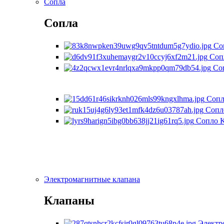
Сопла
Сопла
Со
Соп
Со
Сопл
Сопл
Сопло K
Электромагнитные клапана
Клапаны
Электр