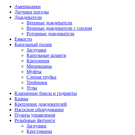
Американки
Датчики погоды
Дождеватели
Веерные дождеватели
Веерные дождеватели с соплом
Роторные дождеватели
Емкости
Капельный полив
Заглушки
Капельные шланги
Крепления
Миникраны
Муфты
Слепая трубка
Тройники
Углы
Клапанные боксы и гидранты
Краны
Крепление дождевателей
Насосное оборудование
Пульты управления
Резьбовые фитинги
Заглушки
Крестовины