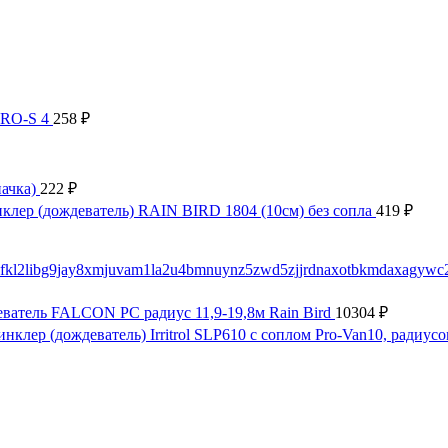
PRO-S 4
258
₽
пачка)
222
₽
клер (дождеватель) RAIN BIRD 1804 (10см) без сопла
419
₽
ватель FALCON PC радиус 11,9-19,8м Rain Bird
10304
₽
нклер (дождеватель) Irritrol SLP610 с соплом Pro-Van10, радиусо